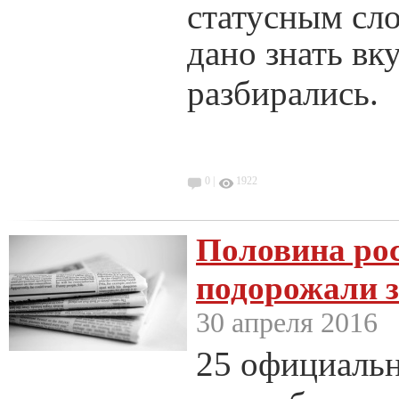
статусным сл
дано знать вк
разбирались.
0 |
1922
Половина ро
подорожали з
30 апреля 2016
25 официальн