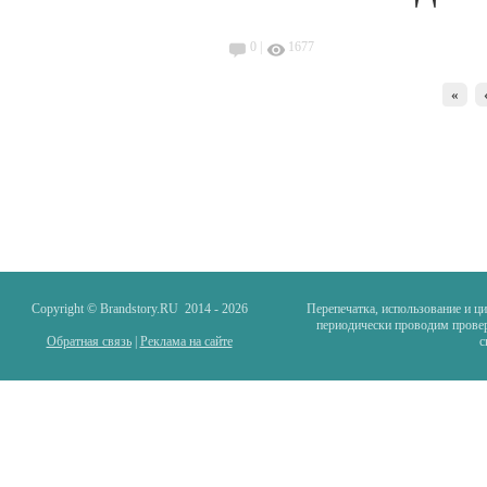
0 |
1677
«
Copyright © Brandstory.RU 2014 -
2026
Перепечатка, использование и ц
периодически проводим провер
Обратная связь
|
Реклама на сайте
с