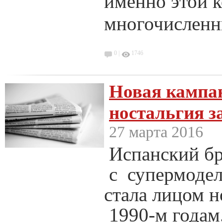
именно этой 
многочисленн
0 |
1746
Новая кампан
ностальгия з
27 марта 2016
Испанский б
с супермодел
стала лицом 
1990-м годам