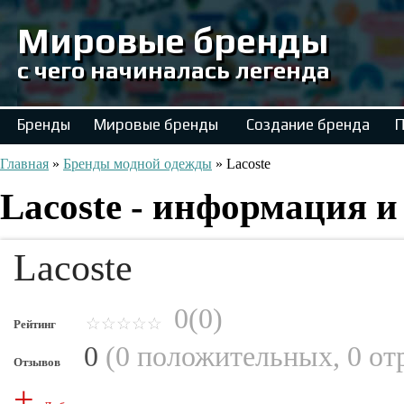
Мировые бренды
с чего начиналась легенда
Бренды
Мировые бренды
Создание бренда
П
Главная
»
Бренды модной одежды
»
Lacoste
Lacoste - информация и
Lacoste
0(0)
Рейтинг
0
(
0 положительных
,
0 от
Отзывов
+