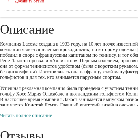
Добавить отзыв
Описание
Компания Lacoste создана в 1933 году, на 10 лет позже известн
компании является зелёный крокодильчик, по которому одежда ф
победил в споре с французским капитаном по теннису, и тот об
Рене Лакоста прозвали «Аллигатор». Первым изделием, произво
она от формы теннисистов удобством (была с коротким рукавом,
без дискомфорта). Изготовлялась она на французской мануфакту
гольфистов и для тех, кто занимается парусным спортом.
Успешная рекламная компания была проведена с участием тенн
гольфу Хосе Мария Оласабале и шотландским гольфистом Колин
В настоящее время компания Лакост занимается выпуском разно
занимается Кристоф Лемэр. Главный критерий дизайна одежды –
Девиз компании: «Позволительная роскошь». Высокое качество 
Читать полное описание
ставка по-прежнему делается на спортивных молодых людей. Осо
(с 1952 года). Удобная обувь для спорта, солнечные и оптические
Отзывы
На официальном сайте продукция Lacoste предложена для 4 част