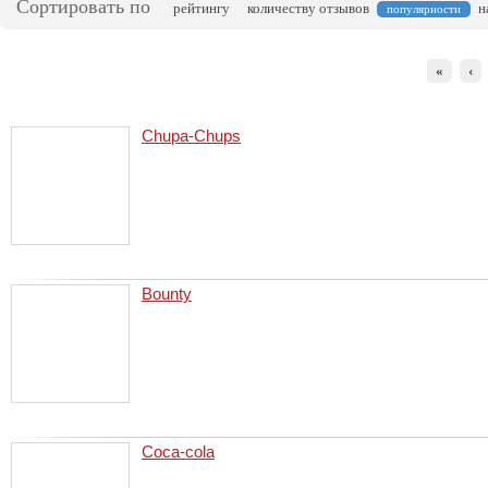
Сортировать по
рейтингу
количеству отзывов
н
популярности
«
‹
Chupa-Сhups
Bounty
Сoca-cola