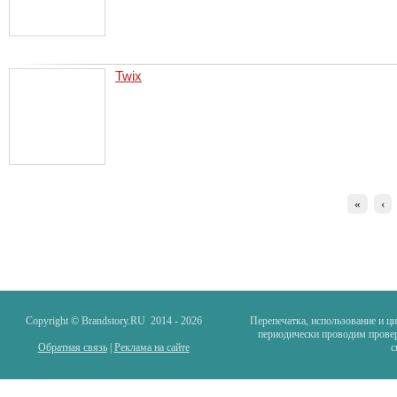
Twix
«
‹
Copyright © Brandstory.RU 2014 -
2026
Перепечатка, использование и ц
периодически проводим провер
Обратная связь
|
Реклама на сайте
с